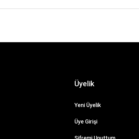
Üyelik
Yeni Üyelik
TL
4.
Üye Girişi
Bıbury Arlıngton Row ( HO )
Şifremi Unuttum