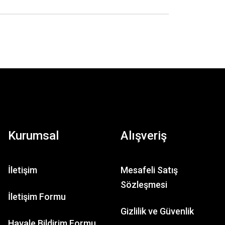
Kurumsal
Alışveriş
Aldea
Conjunto Rural
İletişim
Mesafeli Satış
Sözleşmesi
860,30 TL
İletişim Formu
4.860,30 TL
Gizlilik ve Güvenlik
Havale Bildirim Formu