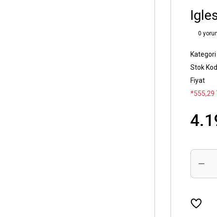
Igle
0 yoru
Kategori
Stok Ko
Fiyat
*555,29 
4.1