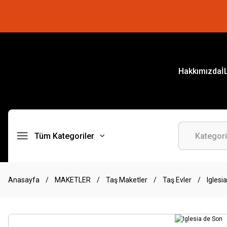
Hakkımızda
İ
Tüm Kategoriler
Anasayfa
MAKETLER
Taş Maketler
Taş Evler
Iglesi