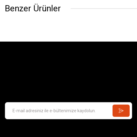
Benzer Ürünler
Barn
2.143,28 
Santa Eulalıa D'Erıll La Vall