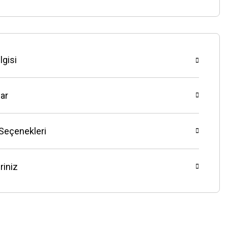
lgisi
ar
 Seçenekleri
riniz