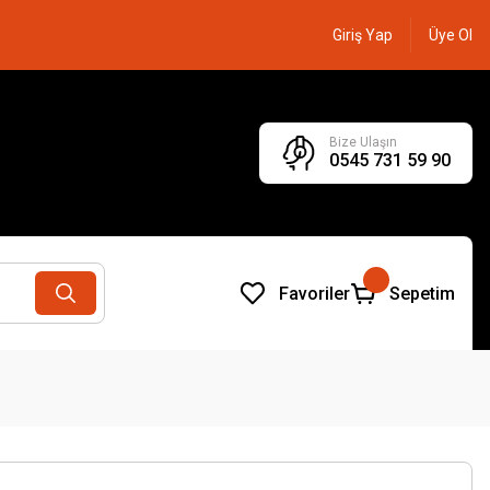
Giriş Yap
Üye Ol
Bize Ulaşın
0545 731 59 90
Favoriler
Sepetim