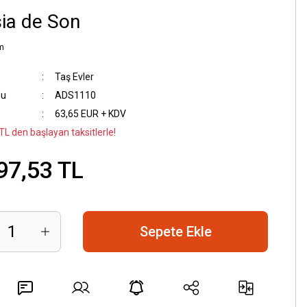
sia de Son
m
Taş Evler
du
ADS1110
63,65 EUR + KDV
TL den başlayan taksitlerle!
97,53 TL
Sepete Ekle