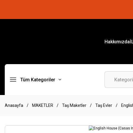
Hakkımızda
İ
Tüm Kategoriler
Anasayfa
MAKETLER
Taş Maketler
Taş Evler
Englis