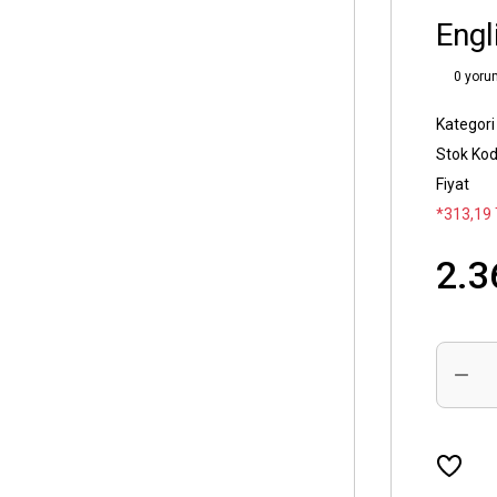
Engl
0 yoru
Kategori
Stok Ko
Fiyat
*313,19 
2.3