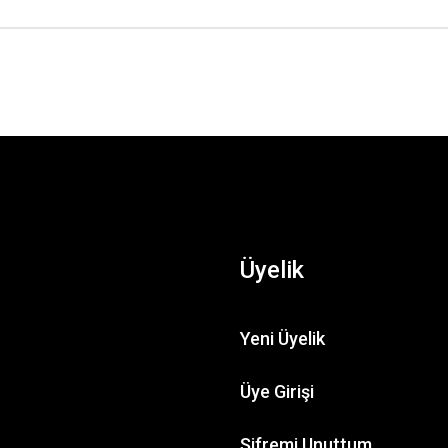
Üyelik
Yeni Üyelik
TL
4.
Üye Girişi
Bıbury Arlıngton Row ( HO )
Şifremi Unuttum