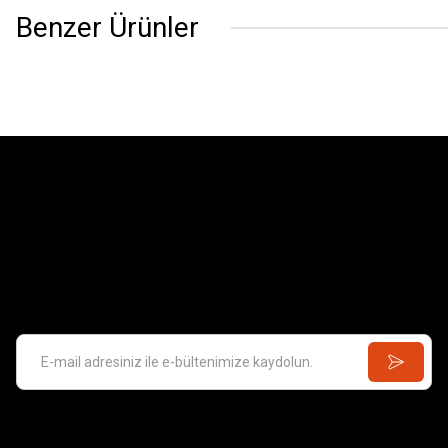
Benzer Ürünler
Barn
2.143,28 
Santa Eulalıa D'Erıll La Vall