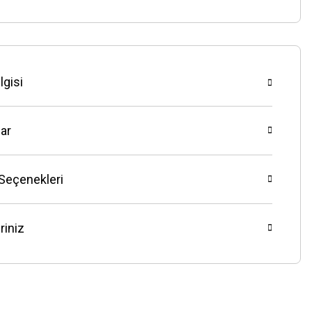
lgisi
ar
 Seçenekleri
riniz