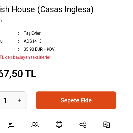
ish House (Casas Inglesa)
m
Taş Evler
du
ADS1413
35,90 EUR + KDV
TL den başlayan taksitlerle!
67,50 TL
Sepete Ekle