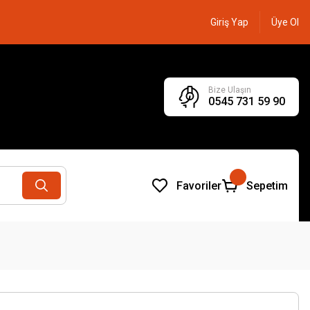
Giriş Yap
Üye Ol
Bize Ulaşın
0545 731 59 90
Favoriler
Sepetim