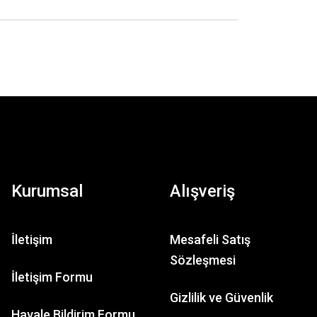
Kurumsal
Alışveriş
Aldea
Conjunto Rural
İletişim
Mesafeli Satış
Sözleşmesi
860,30 TL
İletişim Formu
4.860,30 TL
Gizlilik ve Güvenlik
Havale Bildirim Formu