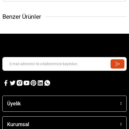
Benzer Ürünler
Barn
2.153,74 TL
Santa Eulalıa D'Erıll La Vall
Üyelik
4.218,02 TL
Kurumsal