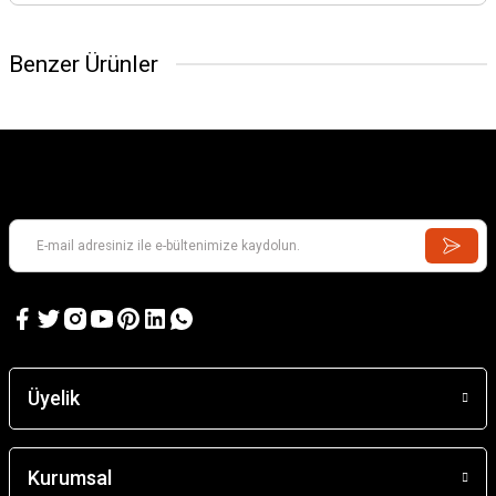
Benzer Ürünler
Barn
2.145,66 TL
Santa Eulalıa D'Erıll La Vall
Üyelik
4.202,18 TL
Kurumsal