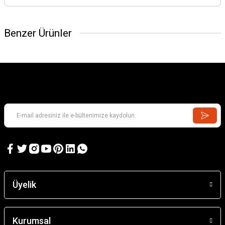
Benzer Ürünler
Barn
2.145,66 TL
Santa Eulalıa D'Erıll La Vall
Üyelik
4.202,18 TL
Kurumsal