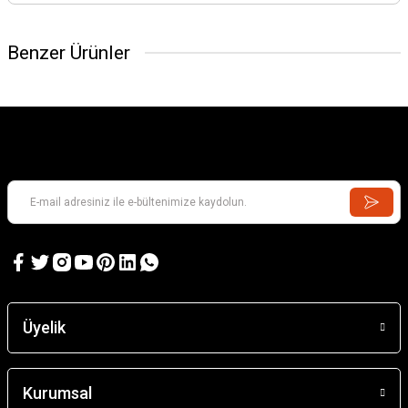
Benzer Ürünler
Barn
2.143,28 TL
Santa Eulalıa D'Erıll La Vall
Üyelik
4.197,53 TL
Kurumsal