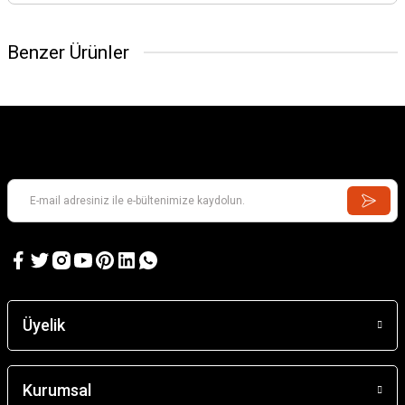
Benzer Ürünler
Barn
2.144,65 TL
Santa Eulalıa D'Erıll La Vall
Üyelik
4.200,22 TL
Kurumsal