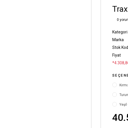
Trax
0 yoru
Kategori
Marka
Stok Ko
Fiyat
*4.308,8
SEÇEN
Kırmı
Turun
Yeşil 
40.