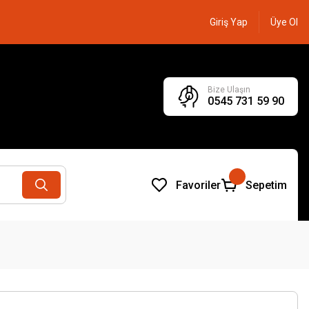
Giriş Yap
Üye Ol
Bize Ulaşın
0545 731 59 90
Favoriler
Sepetim