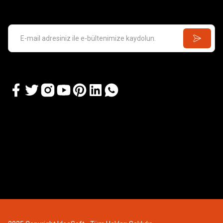
2 Seçenek
PRO BOAT
Pro Boat Recoil 2 26'' Self-Righting Brushless De