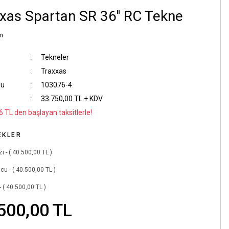
xas Spartan SR 36'' RC Tekne
m
Tekneler
Traxxas
du
103076-4
33.750,00 TL + KDV
6 TL den başlayan taksitlerle!
EKLER
zı - ( 40.500,00 TL )
cu - ( 40.500,00 TL )
- ( 40.500,00 TL )
500,00 TL