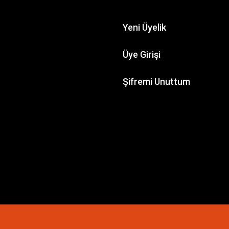
Yeni Üyelik
Üye Girişi
Şifremi Unuttum
TRAX
ep-V RTR Gri
Traxxas DCB M41 Brushless Cat