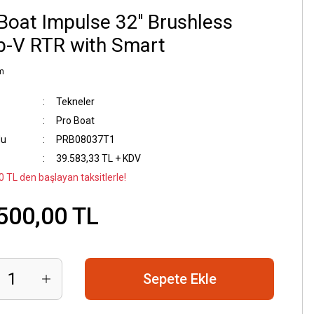
Boat Impulse 32'' Brushless
p-V RTR with Smart
m
Tekneler
Pro Boat
du
PRB08037T1
39.583,33 TL + KDV
0 TL den başlayan taksitlerle!
500,00 TL
Sepete Ekle