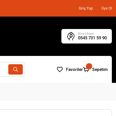
Giriş Yap
Üye Ol
Bize Ulaşın
0545 731 59 90
Favoriler
Sepetim