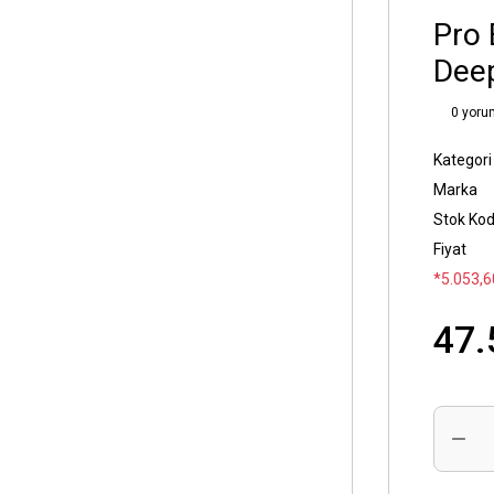
Pro 
Dee
0 yoru
Kategori
Marka
Stok Ko
Fiyat
*5.053,6
47.