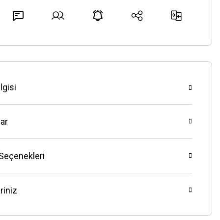
lgisi
ar
 Seçenekleri
riniz