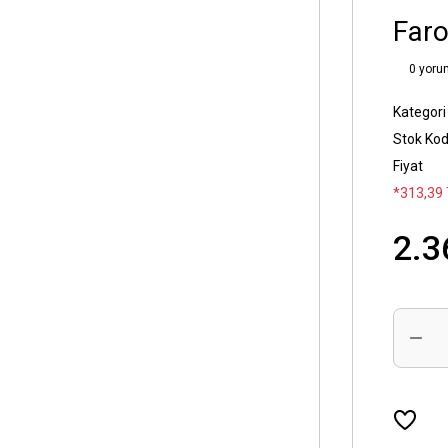
Faro
0 yoru
Kategori
Stok Ko
Fiyat
*313,39 
2.3