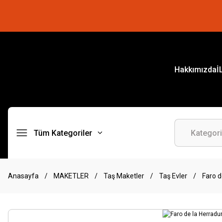
Hakkımızda
İ
Tüm Kategoriler
Anasayfa
MAKETLER
Taş Maketler
Taş Evler
Faro d