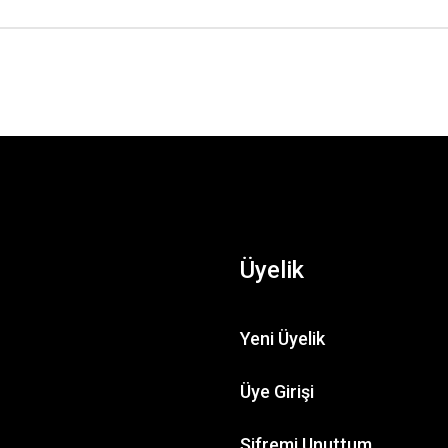
Üyelik
Yeni Üyelik
TL
4.
Üye Girişi
Bıbury Arlıngton Row ( HO )
Şifremi Unuttum