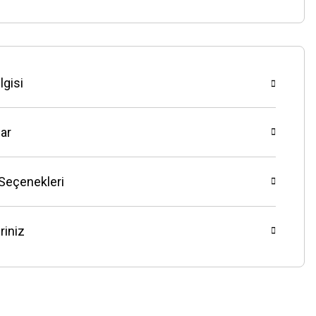
lgisi
ar
 Seçenekleri
riniz