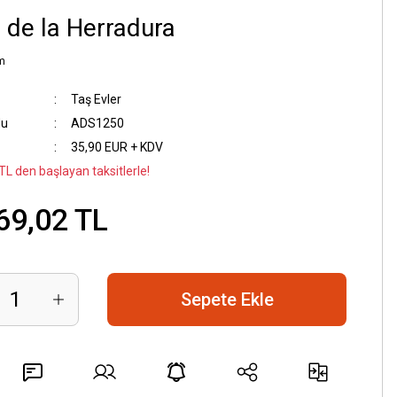
 de la Herradura
m
Taş Evler
du
ADS1250
35,90 EUR + KDV
TL den başlayan taksitlerle!
69,02 TL
Sepete Ekle