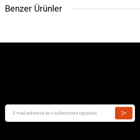
Benzer Ürünler
Barn
2.144,65 
Santa Eulalıa D'Erıll La Vall