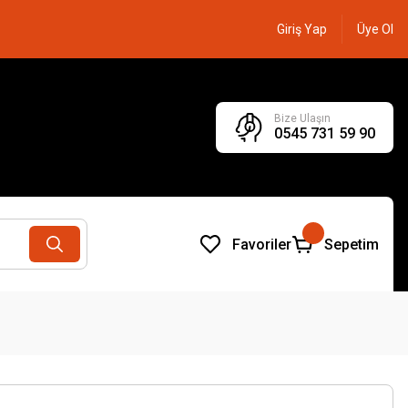
Giriş Yap
Üye Ol
Bize Ulaşın
0545 731 59 90
Favoriler
Sepetim