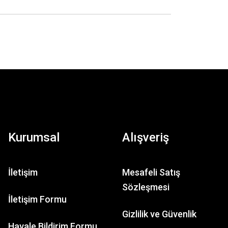
Kurumsal
Alışveriş
Aldea
Conjunto Rural
İletişim
Mesafeli Satış
Sözleşmesi
863,41 TL
İletişim Formu
4.863,41 TL
Gizlilik ve Güvenlik
Havale Bildirim Formu