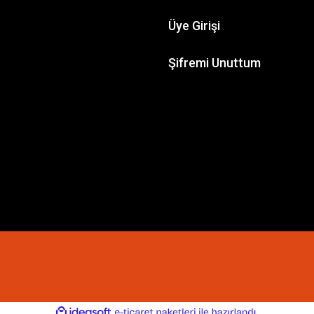
Üye Girişi
Şifremi Unuttum
ile
ideasoft
e-