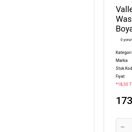
Vall
Wash
Boya
0 yoru
Kategori
Marka
Stok Ko
Fiyat
*18,50 T
173