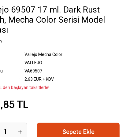
ejo 69507 17 ml. Dark Rust
, Mecha Color Serisi Model
sı
m
Vallejo Mecha Color
VALLEJO
du
VA69507
2,63 EUR + KDV
L den başlayan taksitlerle!
,85 TL
Sepete Ekle