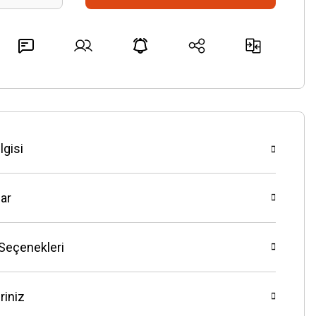
lgisi
ar
 Seçenekleri
riniz