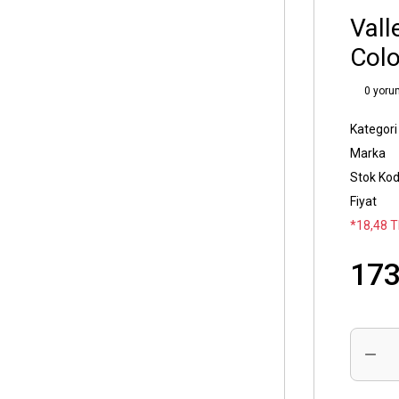
Vall
Colo
0 yoru
Kategori
Marka
Stok Ko
Fiyat
*18,48 T
173