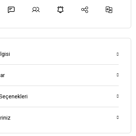
lgisi
ar
 Seçenekleri
riniz