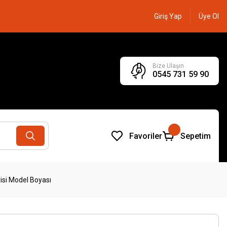
Giriş Yap
Üye Ol
Bize Ulaşın
0545 731 59 90
Favoriler
Sepetim
isi Model Boyası