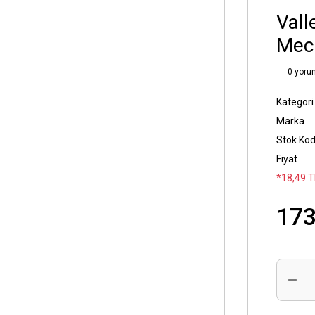
Vall
Mech
0 yoru
Kategori
Marka
Stok Ko
Fiyat
*18,49 T
173