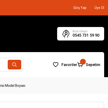
Giriş Yap
Üye Ol
Bize Ulaşın
0545 731 59 90
Favoriler
Sepetim
risi Model Boyası