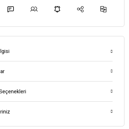
lgisi
ar
 Seçenekleri
riniz