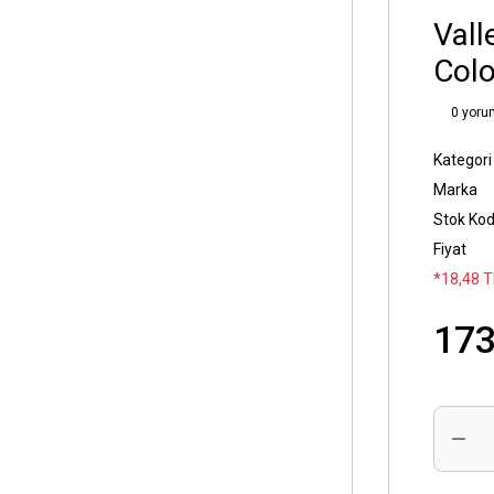
Vall
Colo
0 yoru
Kategori
Marka
Stok Ko
Fiyat
*18,48 T
173