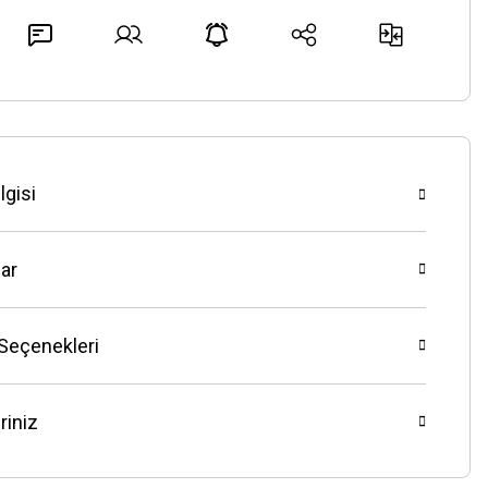
lgisi
ar
 Seçenekleri
riniz