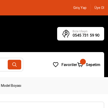
Giriş Yap
Üye Ol
Bize Ulaşın
0545 731 59 90
Favoriler
Sepetim
i Model Boyası