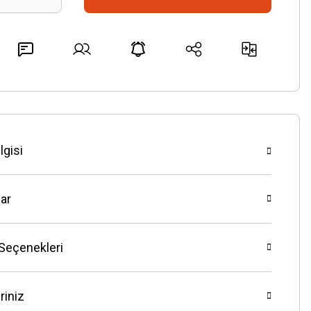
lgisi
ar
 Seçenekleri
riniz