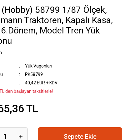
 (Hobby) 58799 1/87 Ölçek,
imann Traktoren, Kapalı Kasa,
 6.Dönem, Model Tren Yük
onu
m
Yük Vagonları
du
PK58799
40,42 EUR + KDV
TL den başlayan taksitlerle!
65,36 TL
Sepete Ekle