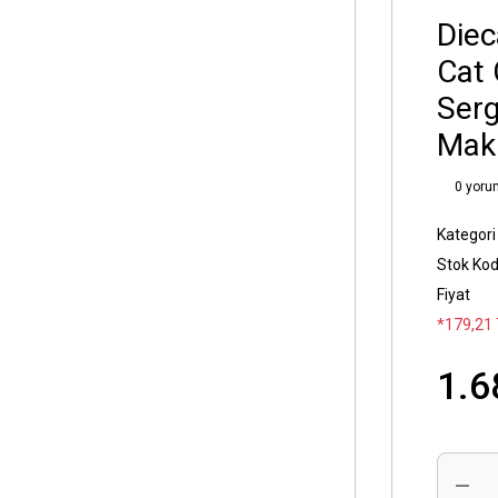
Diec
Cat 
Serg
Maki
0 yoru
Kategori
Stok Ko
Fiyat
*179,21 
1.6