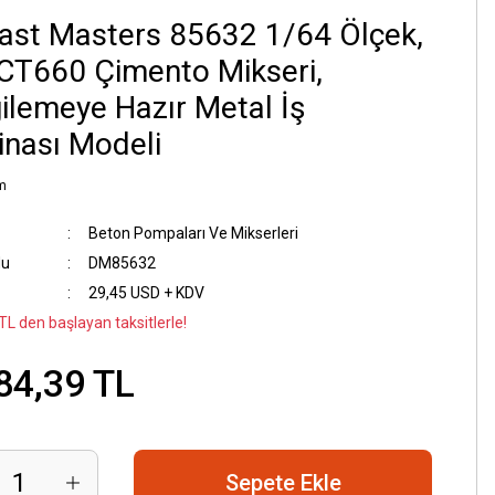
ast Masters 85632 1/64 Ölçek,
CT660 Çimento Mikseri,
ilemeye Hazır Metal İş
nası Modeli
m
Beton Pompaları Ve Mikserleri
du
DM85632
29,45 USD + KDV
TL den başlayan taksitlerle!
84,39 TL
Sepete Ekle