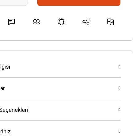
lgisi
ar
 Seçenekleri
riniz