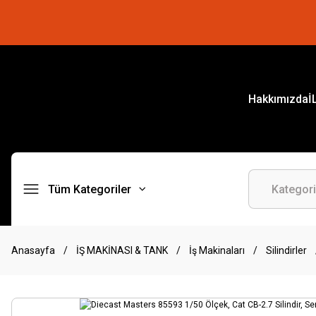
Hakkımızda
İ
Tüm Kategoriler
Anasayfa
İŞ MAKİNASI & TANK
İş Makinaları
Silindirler