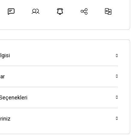
lgisi
ar
 Seçenekleri
riniz