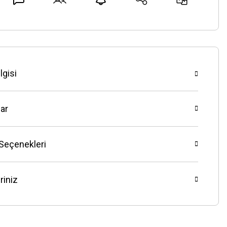
lgisi
ar
 Seçenekleri
riniz