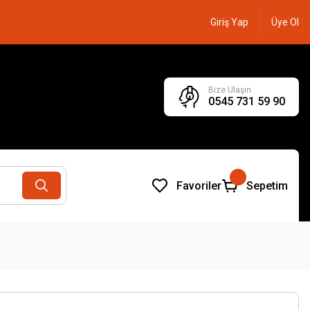
Giriş Yap
Üye Ol
Bize Ulaşın
0545 731 59 90
Favoriler
Sepetim