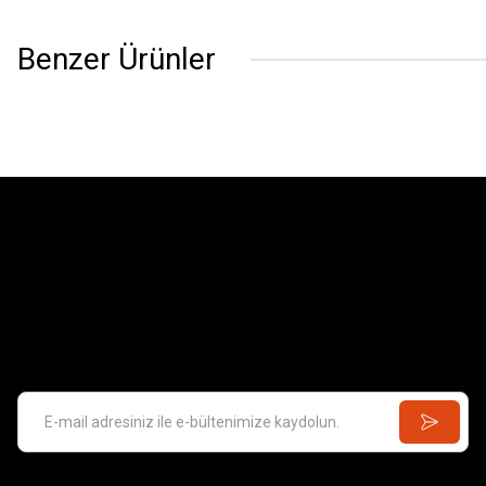
Benzer Ürünler
EXCEL
Yan Keski
846,49 TL