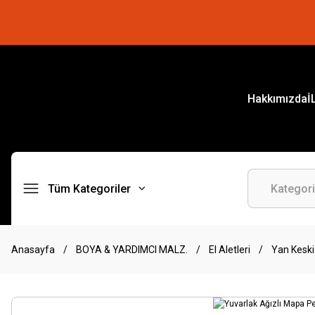
Hakkımızda
İ
Tüm Kategoriler
Anasayfa
BOYA & YARDIMCI MALZ.
El Aletleri
Yan Keski