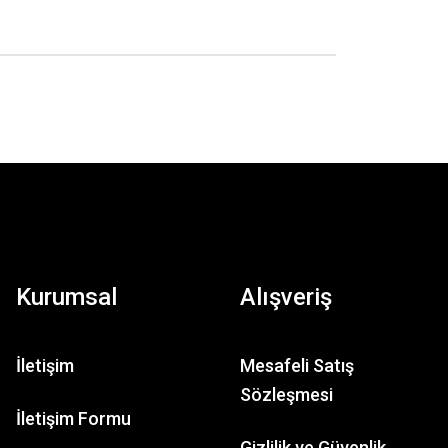
Kurumsal
Alışveriş
İletişim
Mesafeli Satış
Sözleşmesi
İletişim Formu
K&S 321 Tube Bender Kit
Gizlilik ve Güvenlik