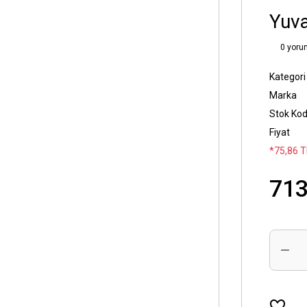
Yuva
0 yoru
Kategori
Marka
Stok Ko
Fiyat
*75,86 T
713