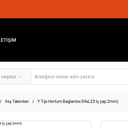
LETİŞİM
İniş Takımları
Y Tipi Hortum Bağlantısı D4xL23 İç çap:2mm)