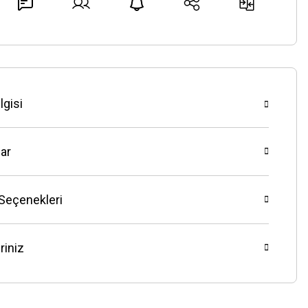
lgisi
ar
 Seçenekleri
riniz