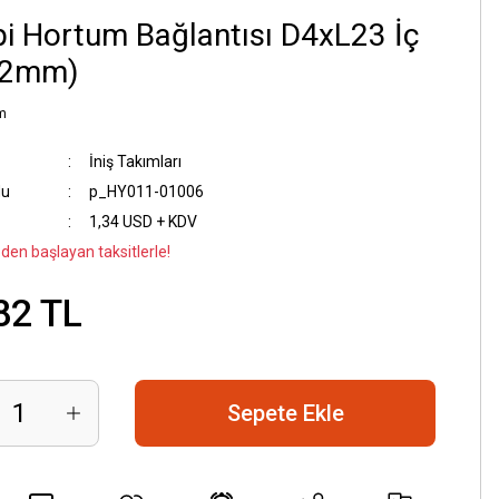
pi Hortum Bağlantısı D4xL23 İç
:2mm)
m
İniş Takımları
du
p_HY011-01006
1,34 USD + KDV
 den başlayan taksitlerle!
82 TL
Sepete Ekle