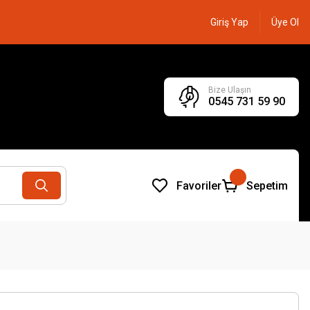
Giriş Yap
Üye Ol
Bize Ulaşın
0545 731 59 90
Favoriler
Sepetim