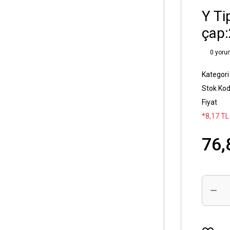
Y Ti
çap
0 yoru
Kategori
Stok Ko
Fiyat
*8,17 TL
76,