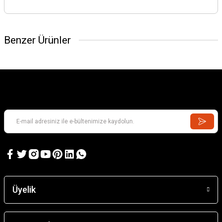
Benzer Ürünler
LINDBERG
PT-109
ITALERI
M.A.S. 563/568 with crew
13.972,12 TL
Üyelik
5.885,78 TL