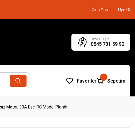
Giriş Yap
Üye Ol
Bize Ulaşın
0545 731 59 90
Favoriler
Sepetim
ız Motor, 30A Esc, RC Model Planör