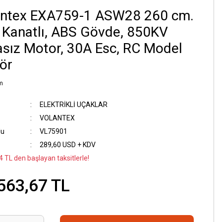
antex EXA759-1 ASW28 260 cm.
Kanatlı, ABS Gövde, 850KV
asız Motor, 30A Esc, RC Model
ör
m
ELEKTRİKLİ UÇAKLAR
VOLANTEX
du
VL75901
289,60 USD + KDV
4 TL den başlayan taksitlerle!
563,67 TL