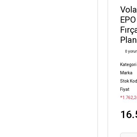
Vol
EPO 
Fırç
Plan
0 yoru
Kategori
Marka
Stok Ko
Fiyat
*1.762,2
16.