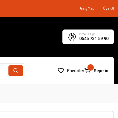
Giriş Yap
Üye Ol
Bize Ulaşın
0545 731 59 90
Favoriler
Sepetim