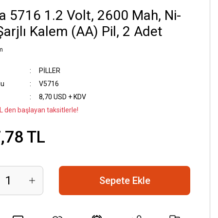
a 5716 1.2 Volt, 2600 Mah, Ni-
arjlı Kalem (AA) Pil, 2 Adet
m
PİLLER
du
V5716
8,70 USD + KDV
L den başlayan taksitlerle!
,78 TL
Sepete Ekle