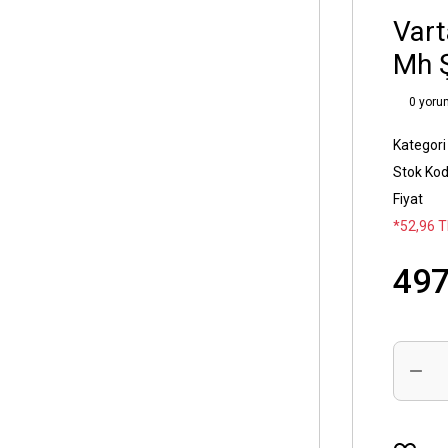
Vart
Mh Ş
0 yoru
Kategori
Stok Ko
Fiyat
*52,96 T
497