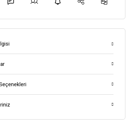
lgisi
ar
 Seçenekleri
riniz