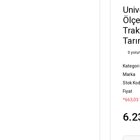
Univ
Ölç
Trak
Tarı
0 yoru
Kategori
Marka
Stok Ko
Fiyat
*663,03 
6.2