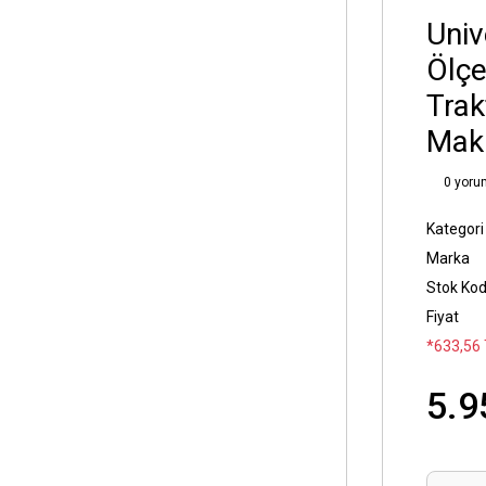
Univ
Ölç
Trak
Maki
0 yoru
Kategori
Marka
Stok Ko
Fiyat
*633,56 
5.9