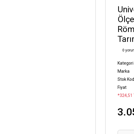
Univ
Ölçe
Römo
Tarı
0 yoru
Kategori
Marka
Stok Ko
Fiyat
*324,51 
3.0