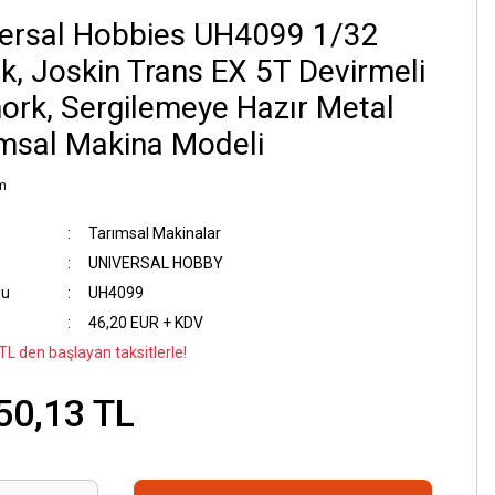
ersal Hobbies UH4099 1/32
k, Joskin Trans EX 5T Devirmeli
rk, Sergilemeye Hazır Metal
msal Makina Modeli
m
Tarımsal Makinalar
UNIVERSAL HOBBY
du
UH4099
46,20 EUR + KDV
TL den başlayan taksitlerle!
50,13 TL