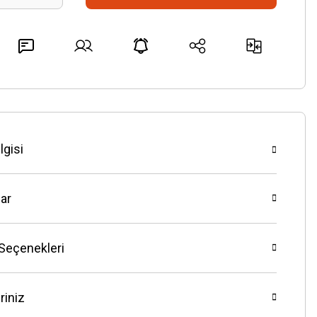
lgisi
ar
 Seçenekleri
riniz