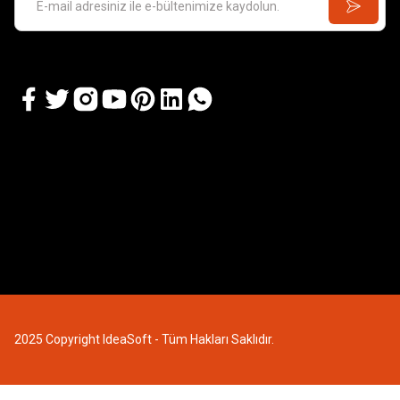
GOLDEN HIND SHIP
3.784,79 TL
3.390,63 TL
2025 Copyright IdeaSoft - Tüm Hakları Saklıdır.