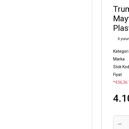
Trum
Mayf
Plas
0 yoru
Kategori
Marka
Stok Ko
Fiyat
*436,36 
4.1