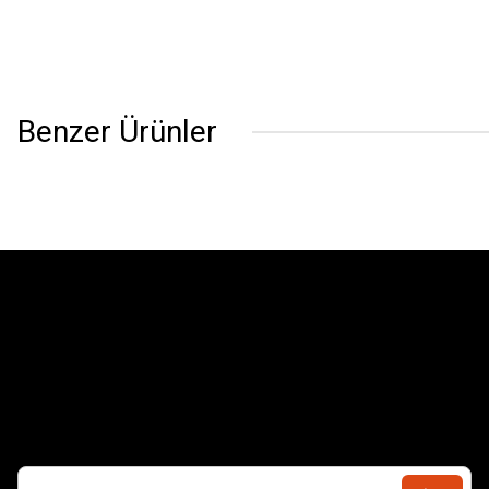
Benzer Ürünler
AIRFIX
AIRFIX
GERMAN E BOAT