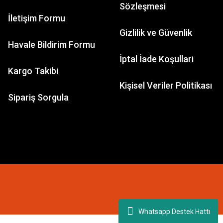
Sözleşmesi
İletişim Formu
Gizlilik ve Güvenlik
Havale Bildirim Formu
AIRFIX
İptal İade Koşullari
OTOR TORPEDO BOAT
Kargo Takibi
Kişisel Veriler Politikası
Sipariş Sorgula
2.051,33 TL
Whatsapp Destek Hattı