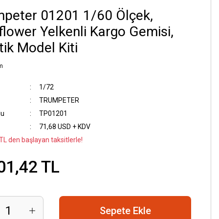
peter 01201 1/60 Ölçek,
lower Yelkenli Kargo Gemisi,
tik Model Kiti
m
1/72
TRUMPETER
du
TP01201
71,68 USD + KDV
TL den başlayan taksitlerle!
01,42 TL
Sepete Ekle