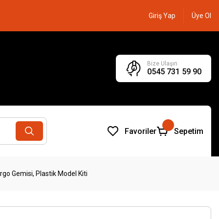
Giriş Yap
Üye Ol
Bize Ulaşın
0545 731 59 90
Favoriler
Sepetim
go Gemisi, Plastik Model Kiti