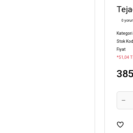
Teja
0 yoru
Kategori
Stok Ko
Fiyat
*51,04 T
385