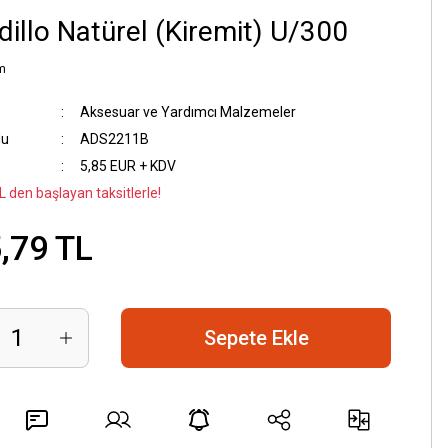
dillo Natürel (Kiremit) U/300
m
Aksesuar ve Yardımcı Malzemeler
du
ADS2211B
5,85 EUR + KDV
L den başlayan taksitlerle!
,79 TL
Sepete Ekle