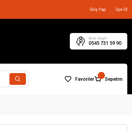
Giriş Yap
Üye Ol
Bize Ulaşın
0545 731 59 90
Favoriler
Sepetim