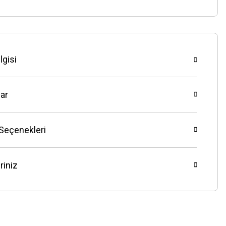
lgisi
ar
 Seçenekleri
riniz