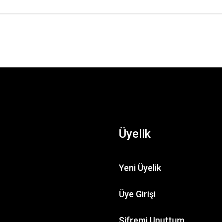
Üyelik
Flock (Çim) 25gr.
Yeni Üyelik
Üye Girişi
158,27 TL
Şifremi Unuttum