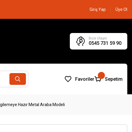
Giriş Yap
Üye Ol
Bize Ulaşın
0545 731 59 90
Favoriler
Sepetim
ergilemeye Hazır Metal Araba Modeli