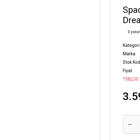
Spac
Dre
0 yoru
Kategori
Marka
Stok Ko
Fiyat
*382,50 
3.5