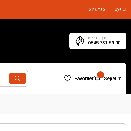
Giriş Yap
Üye Ol
Bize Ulaşın
0545 731 59 90
Favoriler
Sepetim