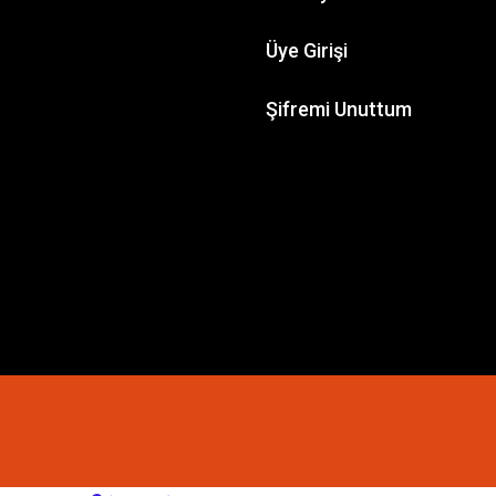
WORKSHOP
Üye Girişi
 Murderwing
GAMES WORKSHOP
Şifremi Unuttum
Kill Team: Celestian Insidiants
,98 TL
3.151,64 TL