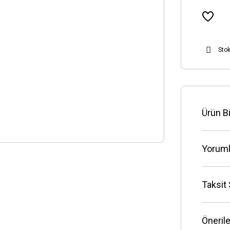
Sto
Ürün Bi
Yoruml
Taksit
Önerile