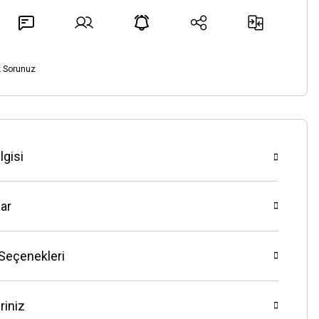
k Sorunuz
lgisi
ar
 Seçenekleri
riniz