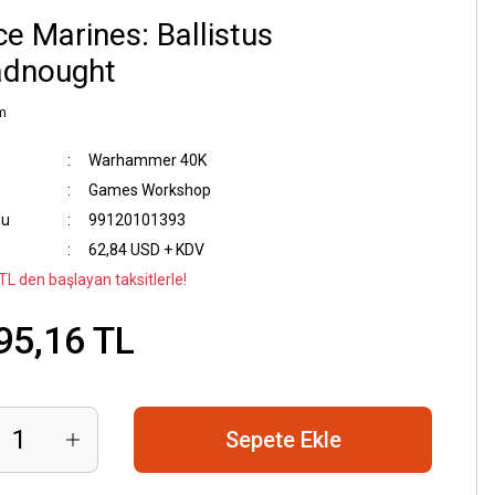
e Marines: Ballistus
adnought
m
Warhammer 40K
Games Workshop
du
99120101393
62,84 USD + KDV
TL den başlayan taksitlerle!
95,16 TL
Sepete Ekle