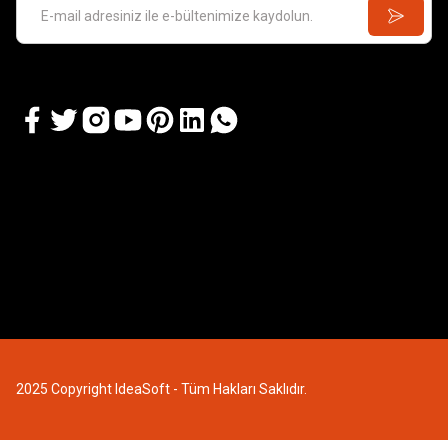
GAMES 
Kill Team:
GAMES WORKSHOP
Kill Team: Terror on Devlan
3.637
7.218,74 TL
2025 Copyright IdeaSoft - Tüm Hakları Saklıdır.