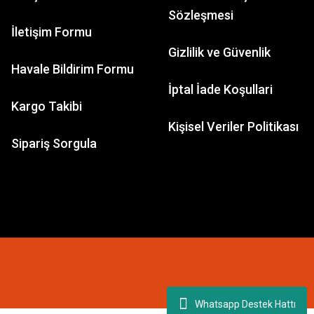
Sözleşmesi
İletişim Formu
Gizlilik ve Güvenlik
GAMES WORKSHOP
Havale Bildirim Formu
Space Wolves: Ulrik the Slayer
İptal İade Koşullari
Kargo Takibi
Kişisel Veriler Politikası
1.849,98 TL
Sipariş Sorgula
Whatsapp Destek Hattı