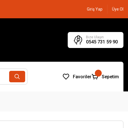
Giriş Yap
Üye Ol
Bize Ulaşın
0545 731 59 90
Favoriler
Sepetim