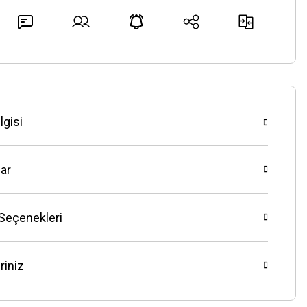
lgisi
ar
 Seçenekleri
riniz