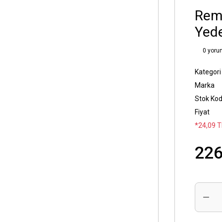
Rem
Yede
0 yoru
Kategori
Marka
Stok Ko
Fiyat
*24,09 T
226