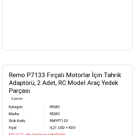
Remo P7133 Fırçalı Motorlar İçin Tahrik
Adaptörü, 2 Adet, RC Model Araç Yedek
Parçası
0 yorum
Kategori
REMO
Marka
REMO
Stok Kodu
RMYP7133
Fiyat
4,21 USD + KDV
*25,62 TL den başlayan taksitlerle!