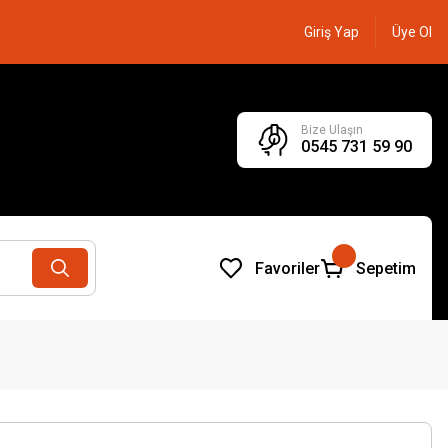
Giriş Yap
Üye Ol
Bize Ulaşın
0545 731 59 90
Favoriler
Sepetim