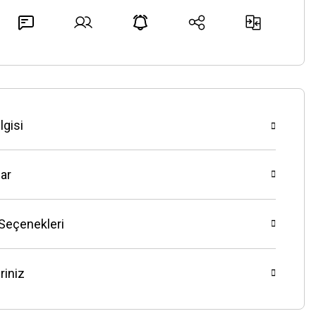
lgisi
ar
 Seçenekleri
riniz