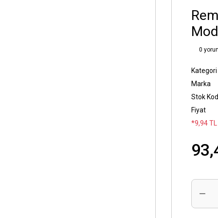
Rem
Mode
0 yoru
Kategori
Marka
Stok Ko
Fiyat
*9,94 TL
93,