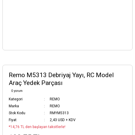
Remo M5313 Debriyaj Yayı, RC Model
Araç Yedek Parçası
0 yorum
Kategori
REMO
Marka
REMO
Stok Kodu
RMYM5313
Fiyat
2,43 USD + KDV
*14,76 TL den başlayan taksitlerle!