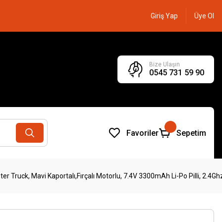
Giriş Yap
Üye Ol
Bize Ulaşın
0545 731 59 90
Favoriler
Sepetim
 Truck, Mavi Kaportalı,Fırçalı Motorlu, 7.4V 3300mAh Li-Po Pilli, 2.4G