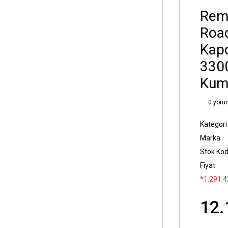
Rem
Road
Kapo
3300
Kum
0 yoru
Kategori
Marka
Stok Ko
Fiyat
*1.291,4
12.