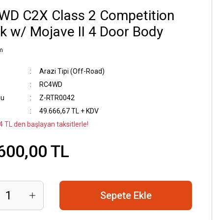
WD C2X Class 2 Competition
k w/ Mojave II 4 Door Body
m
Arazi Tipi (Off-Road)
RC4WD
du
Z-RTR0042
49.666,67 TL + KDV
4 TL den başlayan taksitlerle!
600,00 TL
Sepete Ekle