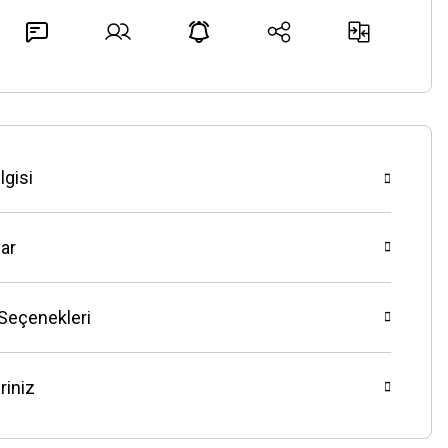
lgisi
ar
 Seçenekleri
riniz