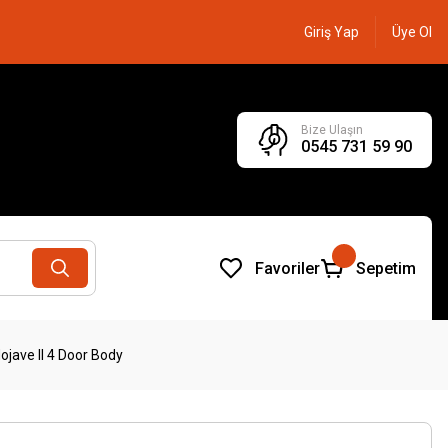
Giriş Yap
Üye Ol
Bize Ulaşın
0545 731 59 90
Favoriler
Sepetim
jave II 4 Door Body