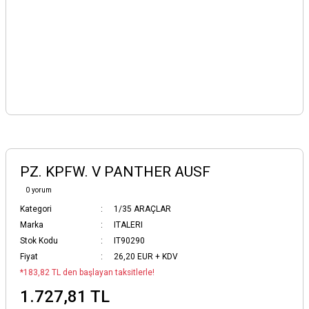
PZ. KPFW. V PANTHER AUSF
0 yorum
Kategori
1/35 ARAÇLAR
Marka
ITALERI
Stok Kodu
IT90290
Fiyat
26,20 EUR + KDV
*183,82 TL den başlayan taksitlerle!
1.727,81 TL