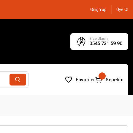
Giriş Yap
Üye Ol
Bize Ulaşın
0545 731 59 90
Favoriler
Sepetim