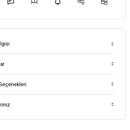
lgisi
ar
 Seçenekleri
riniz