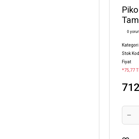
Piko
Tamp
0 yoru
Kategori
Stok Ko
Fiyat
*75,77 T
712