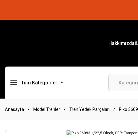
Hakkımızda
İ
Tüm Kategoriler
Anasayfa
Model Trenler
Tren Yedek Parçaları
Piko 36093