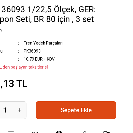
 36093 1/22,5 Ölçek, GER:
on Seti, BR 80 için , 3 set
m
Tren Yedek Parçaları
du
PK36093
10,79 EUR + KDV
L den başlayan taksitlerle!
,13 TL
Sepete Ekle