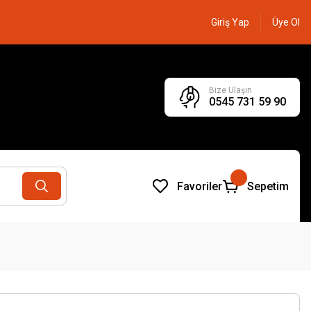
Giriş Yap
Üye Ol
Bize Ulaşın
0545 731 59 90
Favoriler
Sepetim