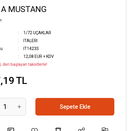
1A MUSTANG
m
1/72 UÇAKLAR
ITALERI
du
IT1423S
12,08 EUR + KDV
L den başlayan taksitlerle!
,19 TL
Sepete Ekle