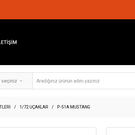
LETİŞİM
TLERİ
1/72 UÇAKLAR
P-51A MUSTANG