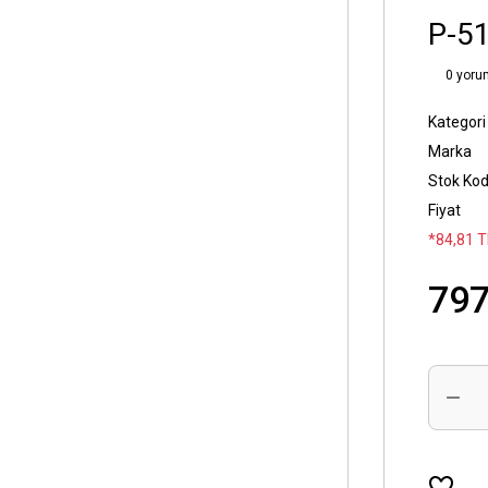
P-5
0 yoru
Kategori
Marka
Stok Ko
Fiyat
*84,81 T
797