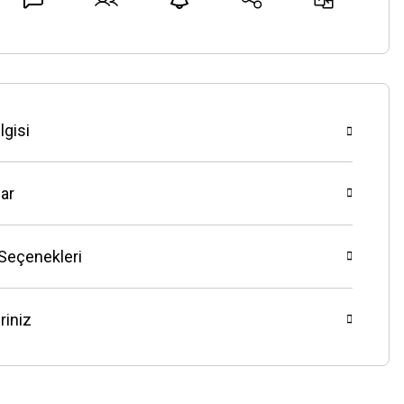
lgisi
ar
 Seçenekleri
riniz