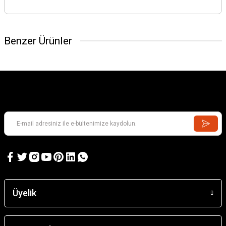
Benzer Ürünler
GAMES WORKSHOP
Kill Team: Murderwing
GAMES WORKSHOP
Kill Team: Terror on Devlan
Üyelik
3.637,98 TL
7.218,74 TL