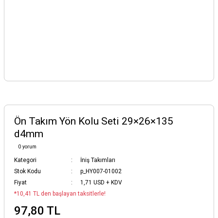
Ön Takım Yön Kolu Seti 29×26×135
d4mm
0 yorum
Kategori
İniş Takımları
Stok Kodu
p_HY007-01002
Fiyat
1,71 USD + KDV
*10,41 TL den başlayan taksitlerle!
97,80 TL