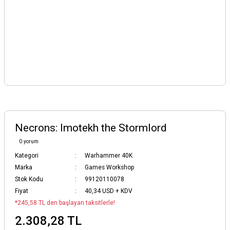
Necrons: Imotekh the Stormlord
0 yorum
Kategori
Warhammer 40K
Marka
Games Workshop
Stok Kodu
99120110078
Fiyat
40,34 USD + KDV
*245,58 TL den başlayan taksitlerle!
2.308,28 TL