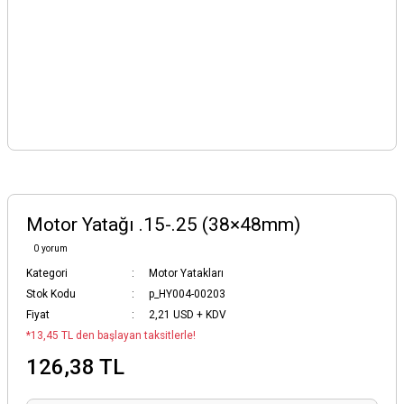
Motor Yatağı .15-.25 (38×48mm)
0 yorum
Kategori
Motor Yatakları
Stok Kodu
p_HY004-00203
Fiyat
2,21 USD + KDV
*13,45 TL den başlayan taksitlerle!
126,38 TL