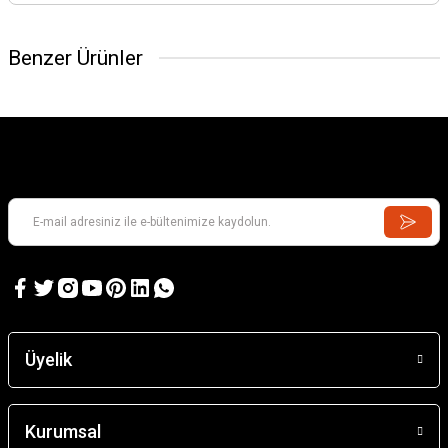
Benzer Ürünler
Üyelik
Ayarlı Motor Yatağı .90-.1.40 (78×118mm)
Kurumsal