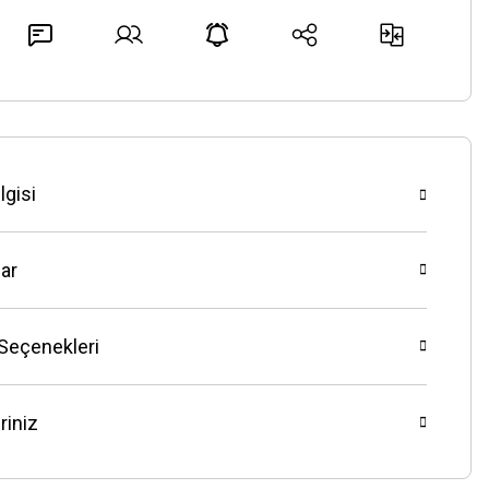
lgisi
ar
 Seçenekleri
riniz