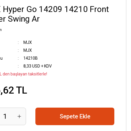
 Hyper Go 14209 14210 Front
r Swing Ar
m
MJX
MJX
du
14210B
8,33 USD + KDV
L den başlayan taksitlerle!
,62 TL
Sepete Ekle