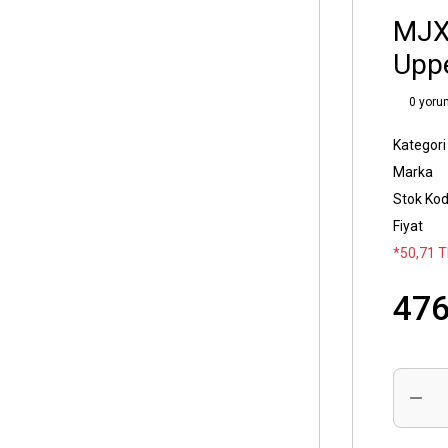
MJX
Uppe
0 yoru
Kategori
Marka
Stok Ko
Fiyat
*50,71 T
476