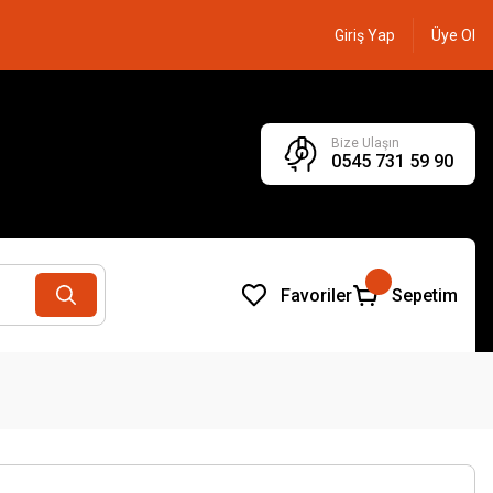
Giriş Yap
Üye Ol
Bize Ulaşın
0545 731 59 90
Favoriler
Sepetim