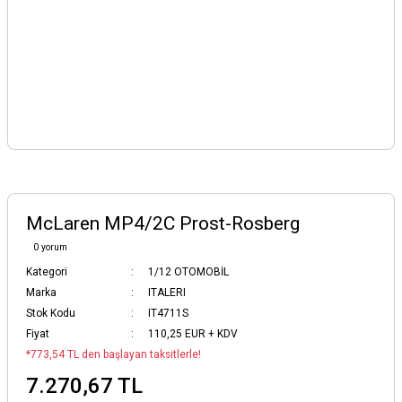
McLaren MP4/2C Prost-Rosberg
0 yorum
Kategori
1/12 OTOMOBİL
Marka
ITALERI
Stok Kodu
IT4711S
Fiyat
110,25 EUR + KDV
*773,54 TL den başlayan taksitlerle!
7.270,67 TL