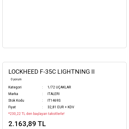
LOCKHEED F-35C LIGHTNING II
0 yorum
Kategori
1/72 UÇAKLAR
Marka
ITALERI
Stok Kodu
IT1469S
Fiyat
32,81 EUR + KDV
*230,22 TL den başlayan taksitlerle!
2.163,89 TL