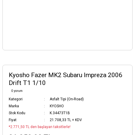
Kyosho Fazer MK2 Subaru Impreza 2006
Drift T1 1/10
0 yorum
Kategori
Asfalt Tipi (On-Road)
Marka
KYOSHO
Stok Kodu
K.34473T1B
Fiyat
21.708,33 TL + KDV
*2.771,50 TL den başlayan taksitlerle!