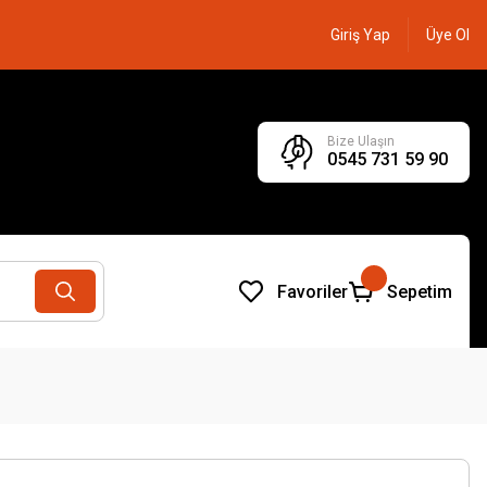
Giriş Yap
Üye Ol
Bize Ulaşın
0545 731 59 90
Favoriler
Sepetim