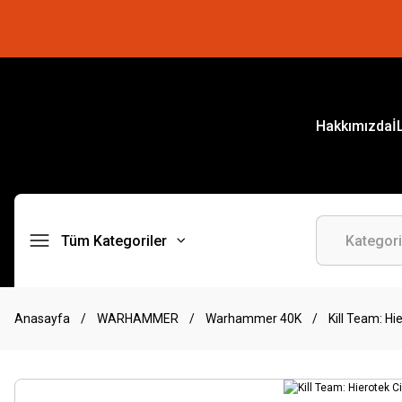
Hakkımızda
İ
Tüm Kategoriler
Anasayfa
WARHAMMER
Warhammer 40K
Kill Team: Hi