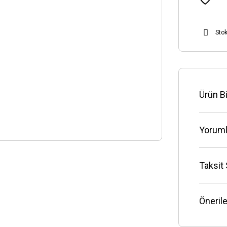
Sto
Ürün Bi
Yoruml
Taksit
Önerile