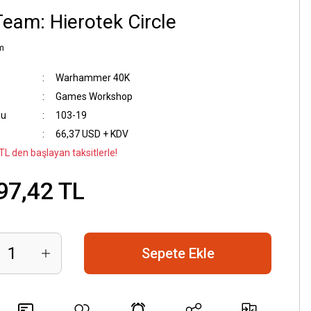
 Team: Hierotek Circle
m
Warhammer 40K
Games Workshop
du
‎103-19
66,37 USD + KDV
TL den başlayan taksitlerle!
97,42 TL
Sepete Ekle