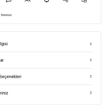
k Sorunuz
lgisi
ar
 Seçenekleri
riniz