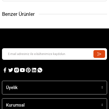
Benzer Ürünler
Üyelik
Çubuk Menteşe (D2,5×L48mm) (4 adet)
Kurumsal