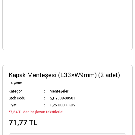
Kapak Menteşesi (L33×W9mm) (2 adet)
0 yorum
Kategori
Menteşeler
Stok Kodu
p_HY008-00501
Fiyat
1,25 USD + KDV
*7,64 TL den başlayan taksitlerle!
71,77 TL