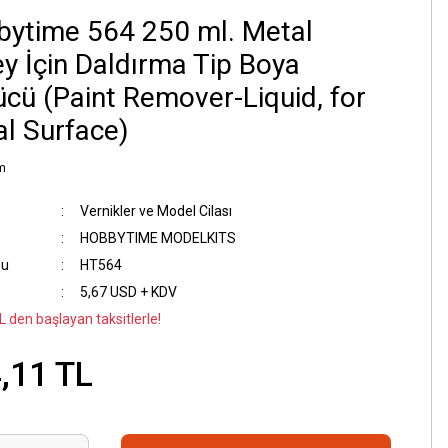
ytime 564 250 ml. Metal
y İçin Daldırma Tip Boya
cü (Paint Remover-Liquid, for
l Surface)
m
Vernikler ve Model Cilası
HOBBYTIME MODELKITS
du
HT564
5,67 USD + KDV
L den başlayan taksitlerle!
,11 TL