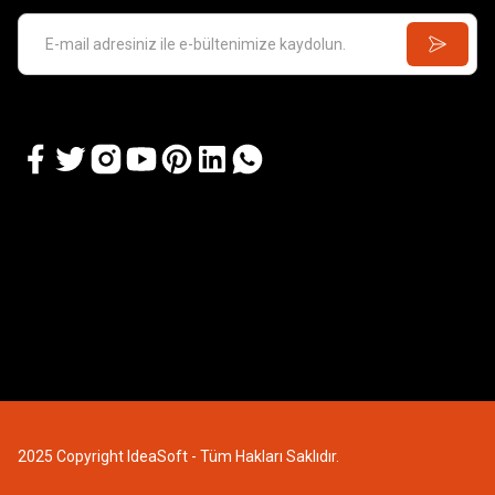
VALLEJO
Vallejo 70522 18 ml. Yarı Mat Vernik, Model Boyas
173,83 TL
2025 Copyright IdeaSoft - Tüm Hakları Saklıdır.