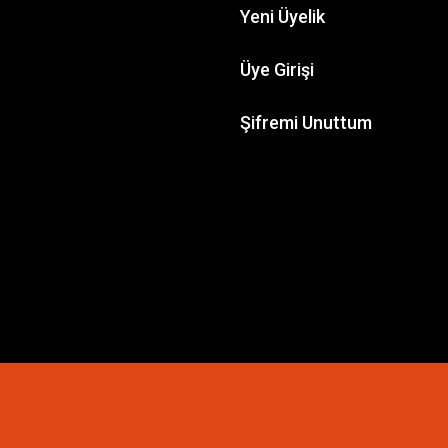
Yeni Üyelik
Üye Girişi
Şifremi Unuttum
VALLEJO
Vallejo 70510 18 ml. Parlak Vernik
173,83 TL
ı