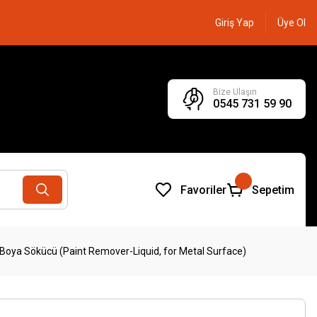
Giriş Yap
Üye Ol
Bize Ulaşın
0545 731 59 90
Favoriler
Sepetim
 Boya Sökücü (Paint Remover-Liquid, for Metal Surface)