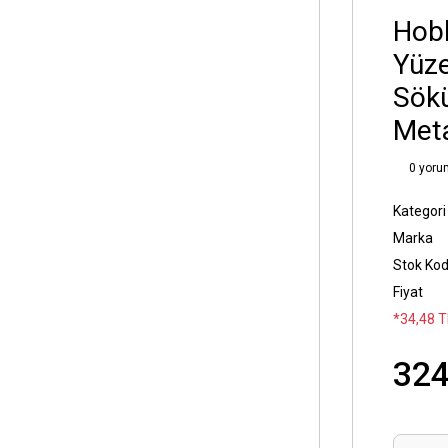
Hobb
Yüze
Sökü
Meta
0 yoru
Kategori
Marka
Stok Ko
Fiyat
*34,48 T
324