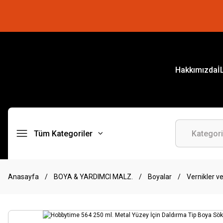
Hakkımızda
İ
Tüm Kategoriler
Anasayfa
BOYA & YARDIMCI MALZ.
Boyalar
Vernikler ve