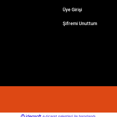
Üye Girişi
Şifremi Unuttum
ile
ideasoft
e-