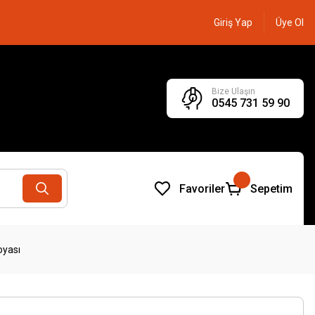
Giriş Yap
Üye Ol
Bize Ulaşın
0545 731 59 90
Favoriler
Sepetim
oyası