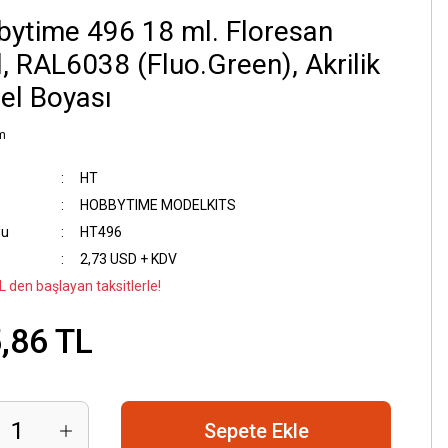
ytime 496 18 ml. Floresan
l, RAL6038 (Fluo.Green), Akrilik
el Boyası
m
HT
HOBBYTIME MODELKITS
du
HT496
2,73 USD + KDV
L den başlayan taksitlerle!
,86 TL
Sepete Ekle