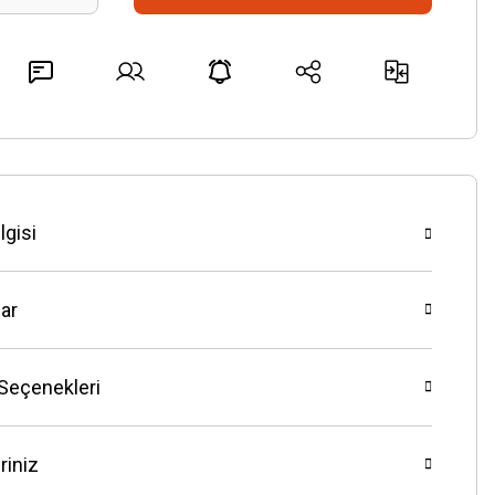
lgisi
ar
 Seçenekleri
riniz