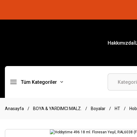
Hakkımızda
İ
Tüm Kategoriler
Anasayfa
BOYA & YARDIMCI MALZ.
Boyalar
HT
Hob