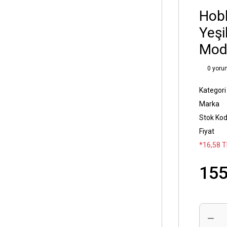
Hobb
Yeşi
Mod
0 yoru
Kategori
Marka
Stok Ko
Fiyat
*16,58 T
155